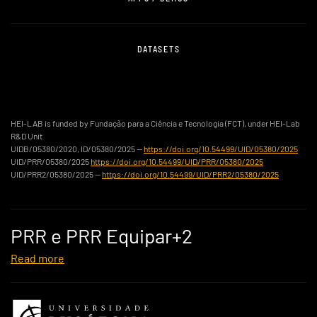
DATASETS
HEI-LAB is funded by Fundação para a Ciência e Tecnologia (FCT), under HEI-Lab
R&D Unit
UIDB/05380/2020, ID/05380/2025 —
https://doi.org/10.54499/UID/05380/2025
UID/PRR/05380/2025
https://doi.org/10.54499/UID/PRR/05380/2025
UID/PRR2/05380/2025 —
https://doi.org/10.54499/UID/PRR2/05380/2025
PRR e PRR Equipar+2
Read more