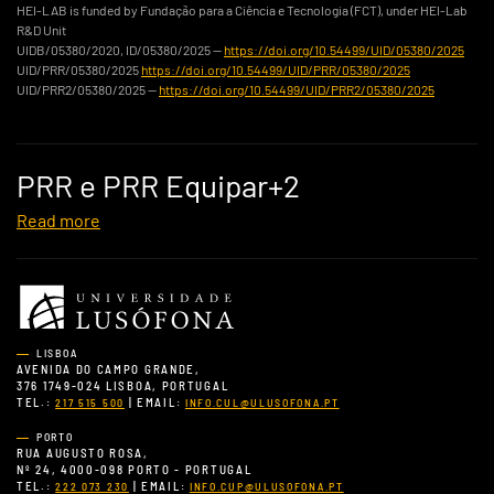
HEI-LAB is funded by Fundação para a Ciência e Tecnologia (FCT), under HEI-Lab
R&D Unit
UIDB/05380/2020, ID/05380/2025 —
https://doi.org/10.54499/UID/05380/2025
UID/PRR/05380/2025
https://doi.org/10.54499/UID/PRR/05380/2025
UID/PRR2/05380/2025 —
https://doi.org/10.54499/UID/PRR2/05380/2025
PRR e PRR Equipar+2
Read more
LISBOA
AVENIDA DO CAMPO GRANDE,
376 1749-024 LISBOA, PORTUGAL
TEL.:
| EMAIL:
217 515 500
INFO.CUL@ULUSOFONA.PT
PORTO
RUA AUGUSTO ROSA,
Nº 24, 4000-098 PORTO - PORTUGAL
TEL.:
| EMAIL:
222 073 230
INFO.CUP@ULUSOFONA.PT