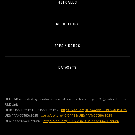
HEI CALLS
REPOSITORY
APPS / DEMOS
DATASETS
HEI-LAB is funded by Fundação para a Ciência e Tecnologia (FCT), under HEI-Lab
R&D Unit
UIDB/05380/2020, ID/05380/2025 —
https://doi.org/10.54499/UID/05380/2025
UID/PRR/05380/2025
https://doi.org/10.54499/UID/PRR/05380/2025
UID/PRR2/05380/2025 —
https://doi.org/10.54499/UID/PRR2/05380/2025