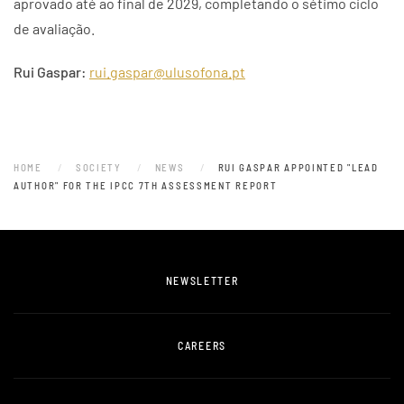
aprovado até ao final de 2029, completando o sétimo ciclo
de avaliação.
Rui Gaspar:
rui.gaspar@ulusofona.pt
HOME
SOCIETY
NEWS
RUI GASPAR APPOINTED "LEAD
AUTHOR" FOR THE IPCC 7TH ASSESSMENT REPORT
NEWSLETTER
CAREERS