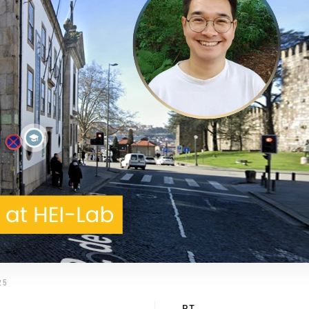
25
PT