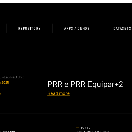
REPOSITORY
APPS / DEMOS
DATASETS
HEI-Lab R&D Unit
PRR e PRR Equipar+2
0/2025
Read more
5
PORTO
O GRANDE,
RUA AUGUSTO ROSA,