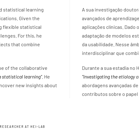
statistical learning
A sua investigação douto
ications. Given the
avançados de aprendizage
 flexible statistical
aplicações clínicas. Dado 
llenges. For this, he
adaptação de modelos estat
ojects that combine
da usabilidade. Nesse âmb
interdisciplinar que combi
pe of the collaborative
Durante a sua estadia no H
 statistical learning”
. He
“Investigating the etiology o
uncover new insights about
abordagens avançadas de 
contributos sobre o papel
G RESEARCHER AT HEI-LAB