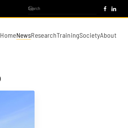
Home
News
Research
Training
Society
About
b