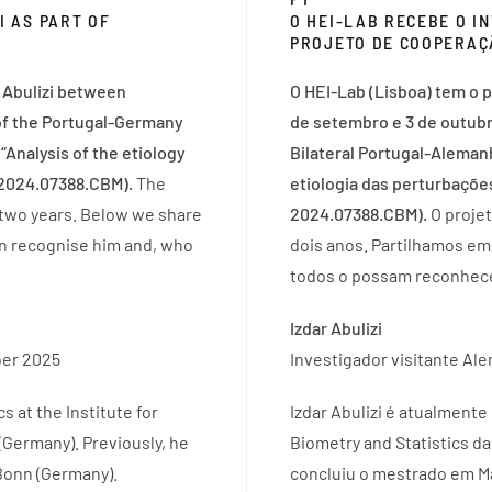
 AS PART OF
O HEI-LAB RECEBE O I
PROJETO DE COOPERA
 Abulizi between
O HEI-Lab (Lisboa) tem o p
of the Portugal-Germany
de setembro e 3 de outubr
 “Analysis of the etiology
Bilateral Portugal-Aleman
. 2024.07388.CBM).
The
etiologia das perturbações
f two years. Below we share
2024.07388.CBM).
O projet
an recognise him and, who
dois anos. Partilhamos em 
todos o possam reconhecer
Izdar Abulizi
ber 2025
Investigador visitante Al
cs at the Institute for
Izdar Abulizi é atualmente
(Germany). Previously, he
Biometry and Statistics d
Bonn (Germany).
concluiu o mestrado em M