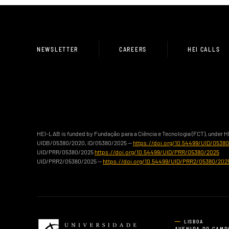
NEWSLETTER
CAREERS
HEI CALLS
HEI-LAB is funded by Fundação para a Ciência e Tecnologia (FCT), under 
UIDB/05380/2020, ID/05380/2025 —
https://doi.org/10.54499/UID/0538
UID/PRR/05380/2025
https://doi.org/10.54499/UID/PRR/05380/2025
UID/PRR2/05380/2025 —
https://doi.org/10.54499/UID/PRR2/05380/202
LISBOA
AVENIDA DO CAMP