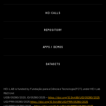
HEI CALLS
REPOSITORY
APPS / DEMOS
DATASETS
HEI-LAB is funded by Fundação para a Ciência e Tecnologia (FCT), under HEI-Lab
R&D Unit
UIDB/05380/2020, ID/05380/2025 —
https://doi.org/10.54499/UID/05380/2025
UID/PRR/05380/2025
https://doi.org/10.54499/UID/PRR/05380/2025
UID/PRR2/05380/2025 —
https://doi.org/10.54499/UID/PRR2/05380/2025