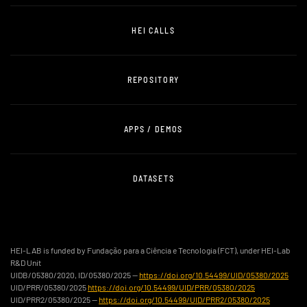
HEI CALLS
REPOSITORY
APPS / DEMOS
DATASETS
HEI-LAB is funded by Fundação para a Ciência e Tecnologia (FCT), under HEI-Lab
R&D Unit
UIDB/05380/2020, ID/05380/2025 —
https://doi.org/10.54499/UID/05380/2025
UID/PRR/05380/2025
https://doi.org/10.54499/UID/PRR/05380/2025
UID/PRR2/05380/2025 —
https://doi.org/10.54499/UID/PRR2/05380/2025