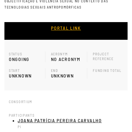
OBJECTIFICAÇÃO E VIOLÊNCIA SEXUAL NO CONTEXTO DAS
TECNOLOGIAS SEXUAIS ANTROPOMÓRFICAS
PORTAL LINK
STATUS
ACRONYM
PROJECT
ONGOING
NO ACRONYM
REFERENCE
START
END
FUNDING TOTAL
UNKNOWN
UNKNOWN
CONSORTIUM
PARTICIPANTS
JOANA PATRÍCIA PEREIRA CARVALHO
PI