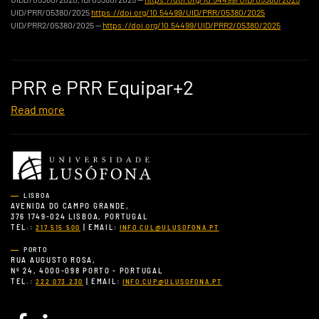
UID/PRR/05380/2025
https://doi.org/10.54499/UID/PRR/05380/2025
UID/PRR2/05380/2025 —
https://doi.org/10.54499/UID/PRR2/05380/2025
PRR e PRR Equipar+2
Read more
LISBOA
AVENIDA DO CAMPO GRANDE,
376 1749-024 LISBOA, PORTUGAL
TEL.:
| EMAIL:
217 515 500
INFO.CUL@ULUSOFONA.PT
PORTO
RUA AUGUSTO ROSA,
Nº 24, 4000-098 PORTO - PORTUGAL
TEL.:
| EMAIL:
222 073 230
INFO.CUP@ULUSOFONA.PT