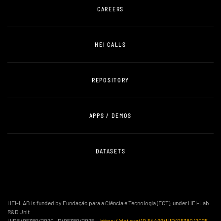
CAREERS
HEI CALLS
REPOSITORY
APPS / DEMOS
DATASETS
HEI-LAB is funded by Fundação para a Ciência e Tecnologia (FCT), under HEI-Lab
R&D Unit
UIDB/05380/2020, ID/05380/2025 —
https://doi.org/10.54499/UID/05380/2025