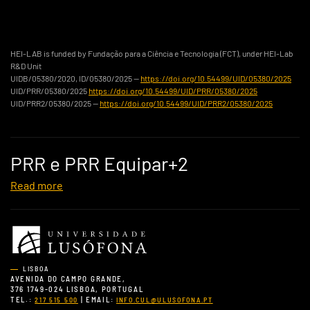
HEI-LAB is funded by Fundação para a Ciência e Tecnologia (FCT), under HEI-Lab
R&D Unit
UIDB/05380/2020, ID/05380/2025 —
https://doi.org/10.54499/UID/05380/2025
UID/PRR/05380/2025
https://doi.org/10.54499/UID/PRR/05380/2025
UID/PRR2/05380/2025 —
https://doi.org/10.54499/UID/PRR2/05380/2025
PRR e PRR Equipar+2
Read more
LISBOA
AVENIDA DO CAMPO GRANDE,
376 1749-024 LISBOA, PORTUGAL
TEL.:
| EMAIL:
217 515 500
INFO.CUL@ULUSOFONA.PT