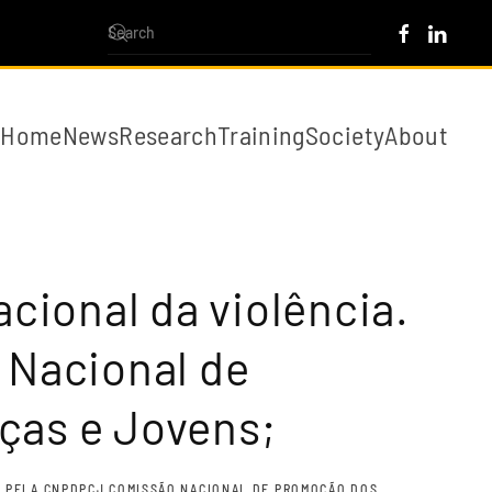
Home
News
Research
Training
Society
About
acional da violência.
 Nacional de
ças e Jovens;
O PELA CNPDPCJ COMISSÃO NACIONAL DE PROMOÇÃO DOS