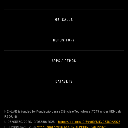
HEI CALLS
REPOSITORY
APPS / DEMOS
DATASETS
HEI-LAB is funded by Fundação para a Ciência e Tecnologia (FCT), under HEI-Lab
R&D Unit
UIDB/05380/2020, ID/05380/2025 —
https://doi.org/10.54499/UID/05380/2025
UID/PRR/05380/2025
https://doi.org/10.54499/UID/PRR/05380/2025