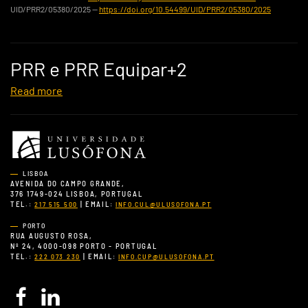
UID/PRR2/05380/2025 —
https://doi.org/10.54499/UID/PRR2/05380/2025
PRR e PRR Equipar+2
Read more
LISBOA
AVENIDA DO CAMPO GRANDE,
376 1749-024 LISBOA, PORTUGAL
TEL.:
| EMAIL:
217 515 500
INFO.CUL@ULUSOFONA.PT
PORTO
RUA AUGUSTO ROSA,
Nº 24, 4000-098 PORTO - PORTUGAL
TEL.:
| EMAIL:
222 073 230
INFO.CUP@ULUSOFONA.PT