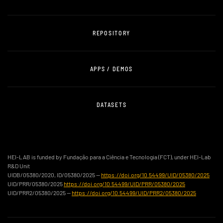
REPOSITORY
APPS / DEMOS
DATASETS
HEI-LAB is funded by Fundação para a Ciência e Tecnologia (FCT), under HEI-Lab
R&D Unit
UIDB/05380/2020, ID/05380/2025 —
https://doi.org/10.54499/UID/05380/2025
UID/PRR/05380/2025
https://doi.org/10.54499/UID/PRR/05380/2025
UID/PRR2/05380/2025 —
https://doi.org/10.54499/UID/PRR2/05380/2025