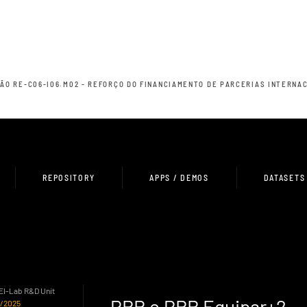
IÇÃO RE-C06-I06.M02 - REFORÇO DO FINANCIAMENTO DE PARCERIAS INTERNA
REPOSITORY
APPS / DEMOS
DATASETS
HEI-Lab R&D Unit
PRR e PRR Equipar+2
0/2025