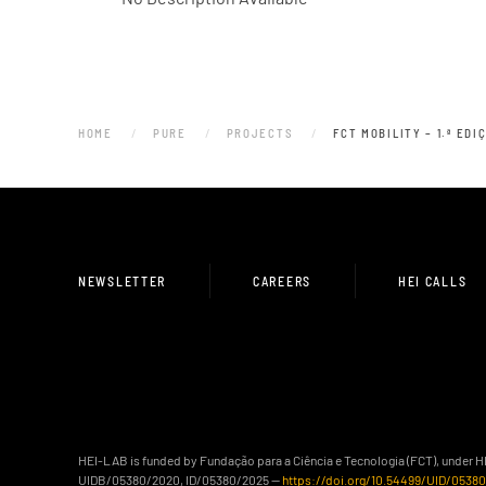
HOME
PURE
PROJECTS
FCT MOBILITY – 1.ª ED
NEWSLETTER
CAREERS
HEI CALLS
HEI-LAB is funded by Fundação para a Ciência e Tecnologia (FCT), under 
UIDB/05380/2020, ID/05380/2025 —
https://doi.org/10.54499/UID/0538