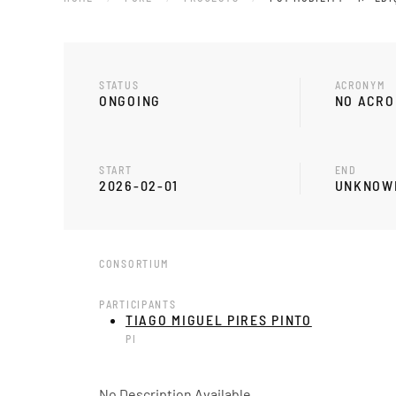
STATUS
ACRONYM
ONGOING
NO ACR
START
END
2026-02-01
UNKNOW
CONSORTIUM
PARTICIPANTS
TIAGO MIGUEL PIRES PINTO
PI
No Description Available