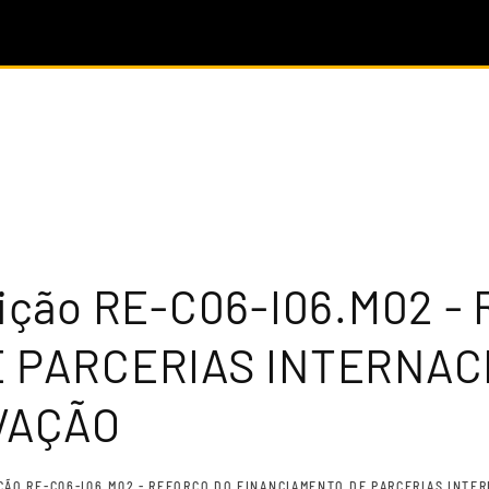
 Edição RE-C06-I06.M02 
 PARCERIAS INTERNACI
VAÇÃO
DIÇÃO RE-C06-I06.M02 - REFORÇO DO FINANCIAMENTO DE PARCERIAS INTE