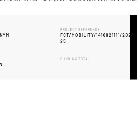
PROJECT REFERENCE
ONYM
FCT/MOBILITY/1418821111/2024-
25
FUNDING TOTAL
N