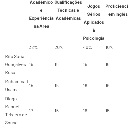
Académico
Qualificações
Jogos
Proficienc
e
Técnicas e
Sérios
em Inglês
Experiência
Académicas
Aplicados
na Área
à
Psicologia
32%
20%
40%
10%
Rita Sofia
Gonçalves
15
15
15
16
Rosa
Muhammad
15
15
16
16
Usama
Diogo
Manuel
17
16
16
15
Teixiera de
Sousa