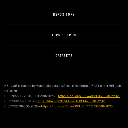
REPOSITORY
APPS / DEMOS
DATASETS
HEI-LAB is funded by Fundação para a Ciência e Tecnologia (FCT), under HEI-Lab
R&D Unit
UIDB/05380/2020, ID/05380/2025 —
https://doi.org/10.54499/UID/05380/2025
UID/PRR/05380/2025
https://doi.org/10.54499/UID/PRR/05380/2025
UID/PRR2/05380/2025 —
https://doi.org/10.54499/UID/PRR2/05380/2025