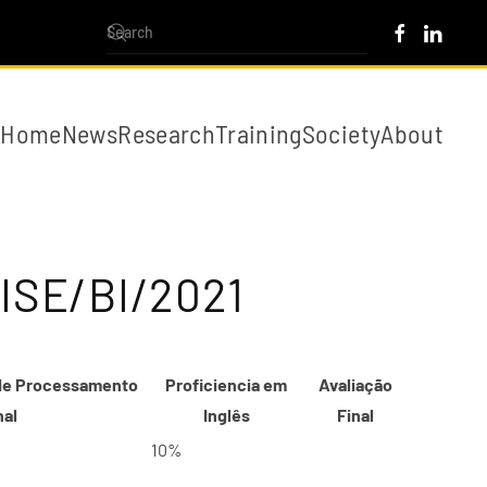
Home
News
Research
Training
Society
About
ISE/BI/2021
 de Processamento
Proficiencia em
Avaliação
nal
Inglês
Final
10%