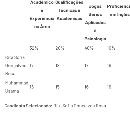
Académico
Qualificações
Jogos
Proficienc
e
Técnicas e
Sérios
em Inglês
Experiência
Académicas
Aplicados
na Área
à
Psicologia
32%
20%
40%
10%
Rita Sofia
Gonçalves
17
18
17
16
Rosa
Muhammad
15
15
16
16
Usama
Candidata Selecionada:
Rita Sofia Gonçalves Rosa