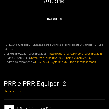
APPS / DEMOS
DATASETS
HEI-LAB is funded by Fundação para a Ciência e Tecnologia (FCT), under HEI-Lab
R&D Unit
UIDB/05380/2020, ID/05380/2025 —
https://doi.org/10.54499/UID/05380/2025
UID/PRR/05380/2025
https://doi.org/10.54499/UID/PRR/05380/2025
UID/PRR2/05380/2025 —
https://doi.org/10.54499/UID/PRR2/05380/2025
PRR e PRR Equipar+2
Read more