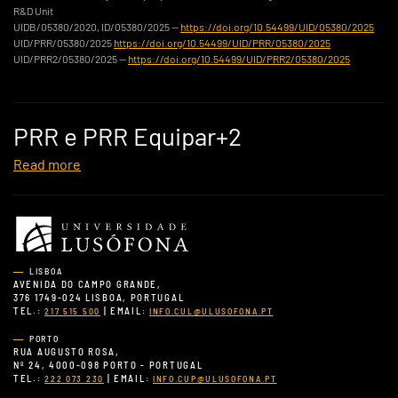
R&D Unit
UIDB/05380/2020, ID/05380/2025 —
https://doi.org/10.54499/UID/05380/2025
UID/PRR/05380/2025
https://doi.org/10.54499/UID/PRR/05380/2025
UID/PRR2/05380/2025 —
https://doi.org/10.54499/UID/PRR2/05380/2025
PRR e PRR Equipar+2
Read more
LISBOA
AVENIDA DO CAMPO GRANDE,
376 1749-024 LISBOA, PORTUGAL
TEL.:
| EMAIL:
217 515 500
INFO.CUL@ULUSOFONA.PT
PORTO
RUA AUGUSTO ROSA,
Nº 24, 4000-098 PORTO - PORTUGAL
TEL.:
| EMAIL:
222 073 230
INFO.CUP@ULUSOFONA.PT